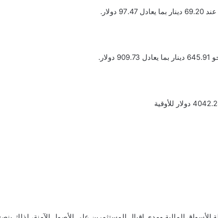
 الأسواق المالية ومدى إقبال المستثمرين على الأصول الآمنة، لذلك ينصح