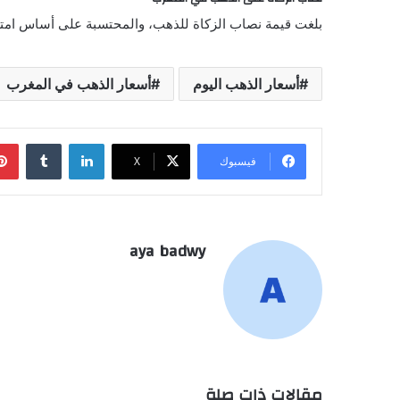
بلغت قيمة نصاب الزكاة للذهب، والمحتسبة على أساس امتلاك 85 جراماً من الذهب عيار 24، نحو 105,825.00 درهم مغربي وفق الأسعار الحالية للمعد
أسعار الذهب اليوم
أسعار الذهب في المغرب
لينكدإن
فيسبوك
‫X
aya badwy
مقالات ذات صلة