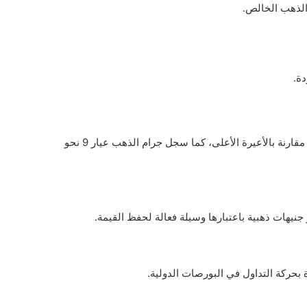
وصل سعر جرام الذهب عيار 18 إلى نحو 933.50 درهم مغربي، ليبقى خياراً مناسباً للراغبين في شراء المشغولات الذهبية بأسعار أقل مقارنة بالأعيرة الأعلى، كما سجل جرام الذهب عيار 9 نحو