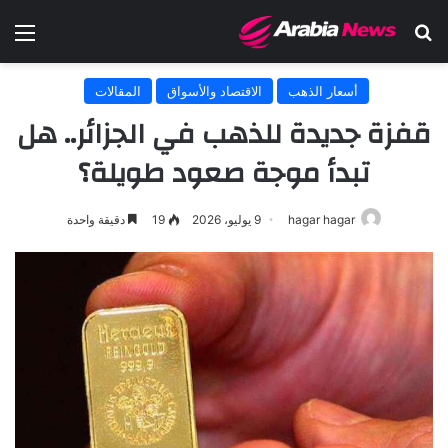
بحث عن
الق
أسعار الذهب
الاقتصاد والأسواق
المقالات
قفزة جديدة للذهب في الجزائر.. هل
تبدأ موجة صعود طويلة؟
hagar hagar
9 يوليو، 2026
19
دقيقة واحدة