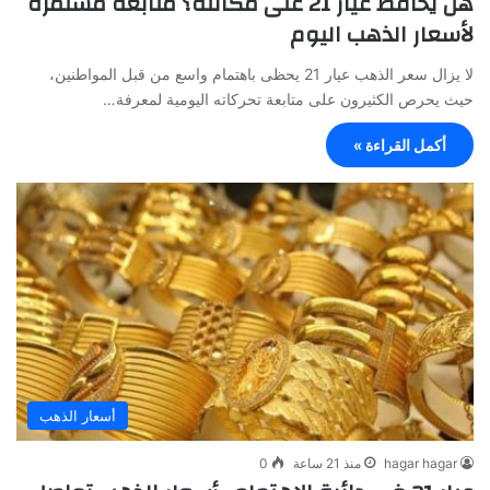
هل يحافظ عيار 21 على مكانته؟ متابعة مستمرة
لأسعار الذهب اليوم
لا يزال سعر الذهب عيار 21 يحظى باهتمام واسع من قبل المواطنين،
حيث يحرص الكثيرون على متابعة تحركاته اليومية لمعرفة…
أكمل القراءة »
أسعار الذهب
hagar hagar
منذ 21 ساعة
0